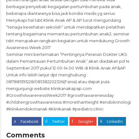
berbagai penyebab kegagalan pertumbuhan pada anak,
beberapa diantaranya bisa jadi kondisi medis yg serius.
Menyikapi hal tsbt Klinik Anak AP & AP turut mengundang
“tenaga kesehatan sekolah” untuk mendapatkan pelatihan
tentang bagaimana memantau pertumbuhan anak2, seminar
tsbt merupakan rangkain kegiatan untuk mendukung Growth
Awareness Week 2017
Seminar mini bertemakan “Pentingnya Peranan Dokter UKS
dalam Pemantauan Pertumbuhan Anak” akan diadakan pd 14
September 2017 pukul
12.00-14.00
WIB di Klinik Anak AP&AP
Untuk info lebih lanjut dpt menghubung :
087885191228/081382202326(Fania) atau dapat pula
mengunjungi website
klinikanakapap.com
#GrowthAwarenessWeek2017 #growthawarenessday
#childrengrowthawareness #morethanheight #endokrinologi
#klinikendokrinanak #klinikanak #pediatricclinic
Facebook
Twitter
Google+
LinkedIn
Comments